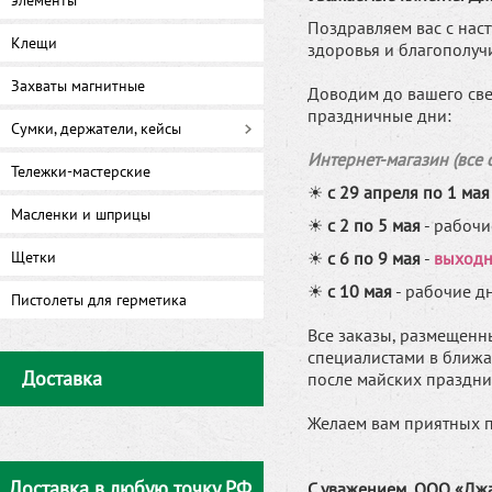
элементы
Поздравляем вас с на
Клещи
здоровья и благополуч
Захваты магнитные
Доводим до вашего св
праздничные дни:
Сумки, держатели, кейсы
Интернет-магазин (все 
Тележки-мастерские
☀
с 29 апреля по 1 мая
Масленки и шприцы
☀
с 2 по 5 мая
- рабочи
Щетки
☀
с 6 по 9 мая
-
выходн
☀
с 10 мая
- рабочие д
Пистолеты для герметика
Все заказы, размещенн
специалистами в ближа
Доставка
после майских праздни
Желаем вам приятных п
Доставка в любую точку РФ
С уважением, ООО «Джа