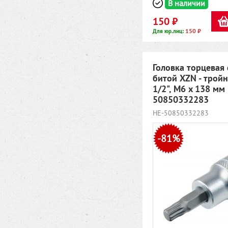
В наличии
150 ₽
150 ₽
Для юр.лиц:
Головка торцевая 
битой XZN - тройн
1/2", M6 x 138 мм
50850332283
HE-50850332283
-81%