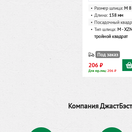
Размер шлица:
M 8
Длина:
138 мм
Посадочный квадр
Тип шлица:
M - XZN
тройной квадрат
Под заказ
206 ₽
206 ₽
Для юр.лиц:
Компания ДжастБэст