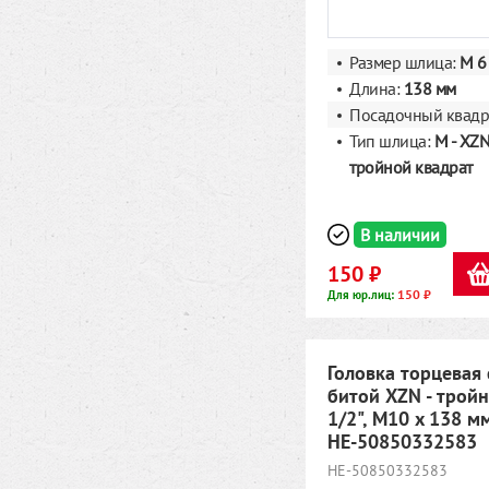
Размер шлица:
M 6
Длина:
138 мм
Посадочный квадр
Тип шлица:
M - XZN
тройной квадрат
В наличии
150 ₽
150 ₽
Для юр.лиц:
Головка торцевая 
битой XZN - тройн
1/2", M10 x 138 м
HE-50850332583
HE-50850332583