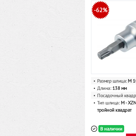
-62%
Размер шлица:
M 1
Длина:
138 мм
Посадочный квадр
Тип шлица:
M - XZN
тройной квадрат
В наличии