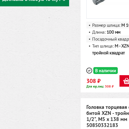
Размер шлица:
M 1
Длина:
100 мм
Посадочный квадр
Тип шлица:
M - XZN
тройной квадрат
В наличии
308 ₽
308 ₽
Для юр.лиц:
Головка торцевая 
битой XZN - тройн
1/2", M5 x 138 мм
50850332183