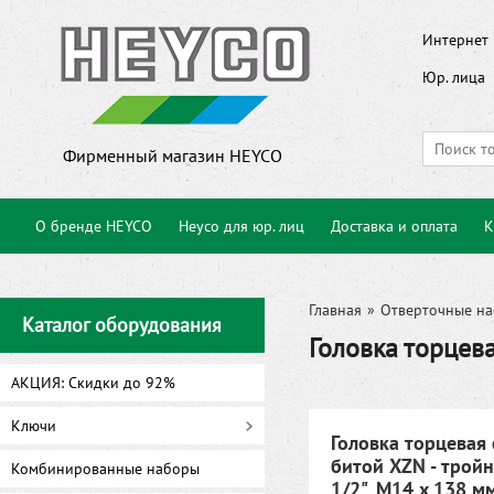
Интернет 
Юр. лица
Фирменный магазин HEYCO
О бренде HEYCO
Heyco для юр. лиц
Доставка и оплата
К
Главная
»
Отверточные на
Каталог оборудования
Головка торцева
АКЦИЯ: Скидки до 92%
Ключи
Головка торцевая 
битой XZN - тройн
Комбинированные наборы
1/2", M14 x 138 м