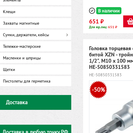
элементы
В наличии
Клещи
651 ₽
Захваты магнитные
651 ₽
Для юр.лиц:
Сумки, держатели, кейсы
Тележки-мастерские
Головка торцевая 
битой XZN - тройн
Масленки и шприцы
1/2", M10 x 100 м
HE-50850331583
Щетки
HE-50850331583
Пистолеты для герметика
-50%
Доставка
Доставка в любую точку РФ