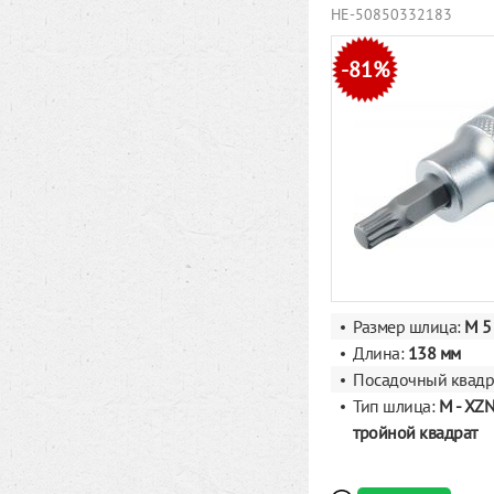
HE-50850332183
-81%
Размер шлица:
M 5
Длина:
138 мм
Посадочный квадр
Тип шлица:
M - XZN
тройной квадрат