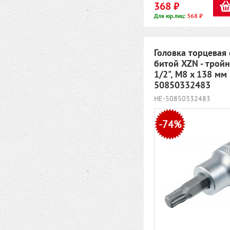
368 ₽
368 ₽
Для юр.лиц:
Головка торцевая 
битой XZN - тройн
1/2", M8 x 138 мм
50850332483
HE-50850332483
-74%