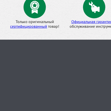
Только оригинальный
Официальная гаранти
сертифицированный
товар!
обслуживание инструме