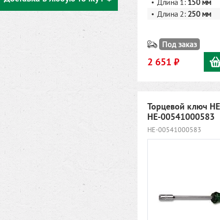
Длина 1:
150 мм
Длина 2:
250 мм
Под заказ
2 651 ₽
Торцевой ключ H
HE-00541000583
HE-00541000583