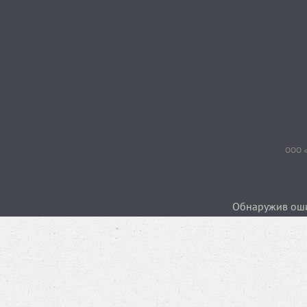
ООО «
Обнаружив ошиб