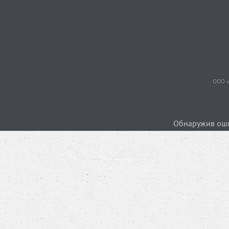
ООО «
Обнаружив ошиб