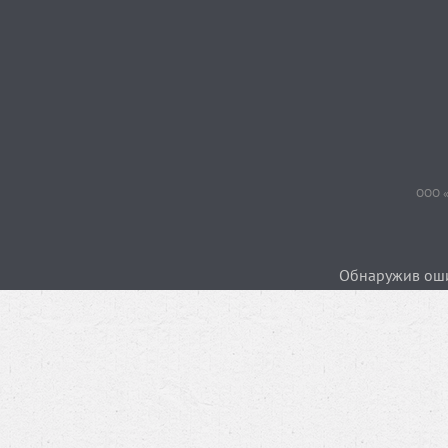
ООО «
Обнаружив ошиб