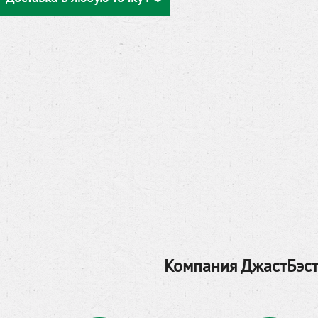
Компания ДжастБэст