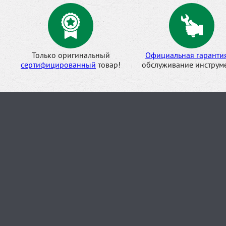
Только оригинальный
Официальная гаранти
сертифицированный
товар!
обслуживание инструме