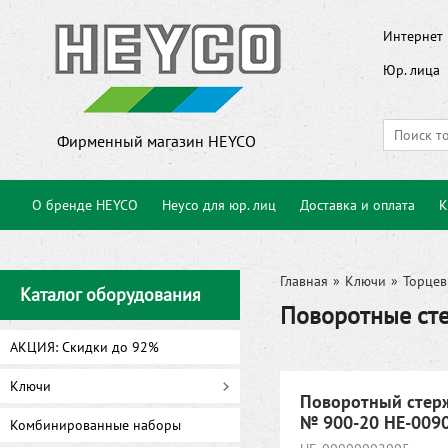
Интернет 
Юр. лица
Фирменный магазин HEYCO
О бренде HEYCO
Heyco для юр. лиц
Доставка и оплата
К
Главная
»
Ключи
»
Торцев
Каталог оборудования
Поворотные ст
АКЦИЯ: Скидки до 92%
Ключи
Поворотный стер
№ 900-20 HE-009
Комбинированные наборы