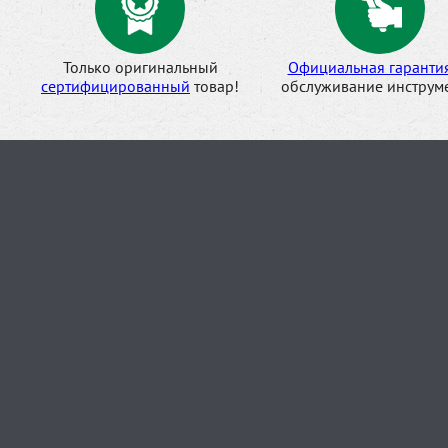
Только оригинальный
Официальная гаранти
сертифицированный
товар!
обслуживание инструме