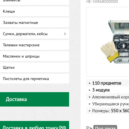
элементы
HE-50868000000
Клещи
Захваты магнитные
Сумки, держатели, кейсы
Тележки-мастерские
Масленки и шприцы
Щетки
Пистолеты для герметика
110 предметов
3 модуля
Алюминиевый кор
Доставка
Убирающаяся ручк
Размеры:
550 x 36
Доставка в любую точку РФ
Под заказ