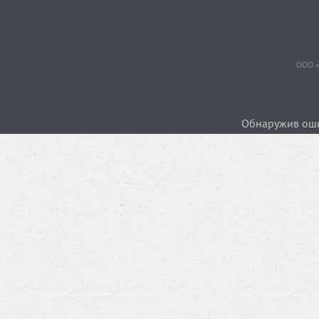
ООО «
Обнаружив ошиб