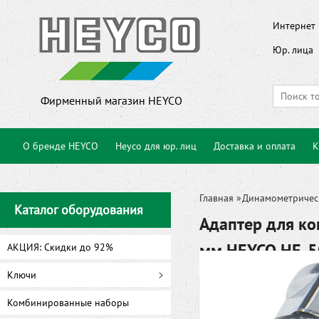
Интернет 
Юр. лица
Фирменный магазин HEYCO
О бренде HEYCO
Heyco для юр. лиц
Доставка и оплата
К
Главная
»
Динамометричес
Каталог оборудования
Адаптер для ко
мм HEYCO HE-
АКЦИЯ: Скидки до 92%
Ключи
Комбинированные наборы