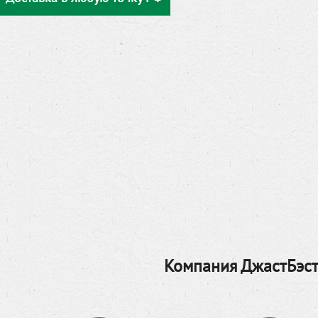
Компания ДжастБэст