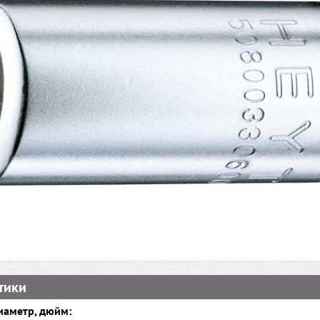
тики
иаметр, дюйм: