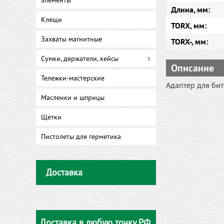
элементы
Длина, мм:
Клещи
TORX, мм:
Захваты магнитные
TORX-, мм:
Сумки, держатели, кейсы
Описание
Тележки-мастерские
Адаптер для би
Масленки и шприцы
Щетки
Пистолеты для герметика
Доставка
Доставка в любую точку РФ