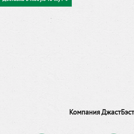
Компания ДжастБэст