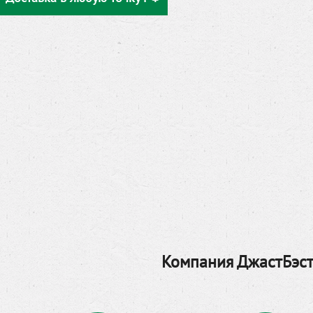
Компания ДжастБэст