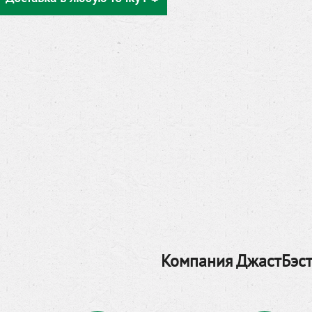
Компания ДжастБэст