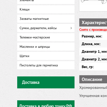
элементы
Клещи
Захваты магнитные
Характерис
Сумки, держатели, кейсы
Снято с производ
Размер, мм:
Тележки-мастерские
Длина, мм:
Масленки и шприцы
Диаметр 1, мм 
Щетки
Диаметр 2, мм 
Пистолеты для герметика
Вес, гр:
Описание
Доставка
Хромированный 
Улучшенная конс
Доставка в любую точку РФ