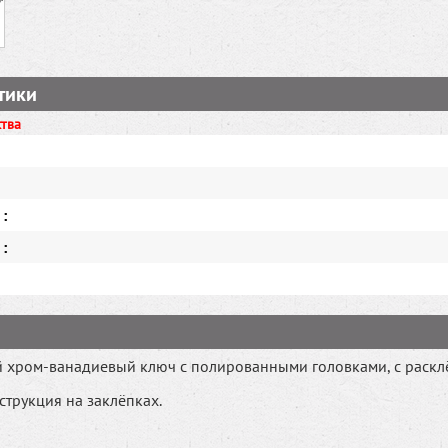
тики
ства
:
:
хром-ванадиевый ключ с полированными головками, с раск
трукция на заклёпках.