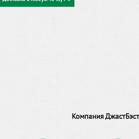
Компания ДжастБэст