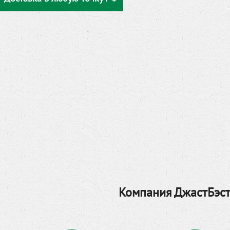
Компания ДжастБэст