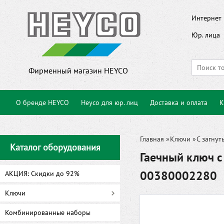
Интернет 
Юр. лица
Фирменный магазин HEYCO
О бренде HEYCO
Heyco для юр. лиц
Доставка и оплата
К
Главная
»
Ключи
»
C загнут
Каталог оборудования
Гаечный ключ с
00380002280
АКЦИЯ: Скидки до 92%
Ключи
Комбинированные наборы