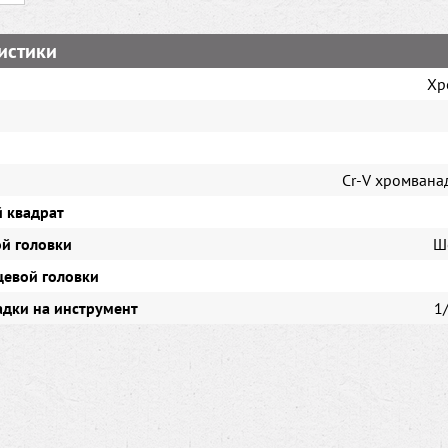
истики
Хр
Cr-V хромвана
 квадрат
ой головки
Ш
цевой головки
адки на инструмент
1