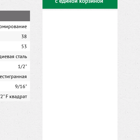
с единой корзиной
омирование
38
53
диевая сталь
1/2"
естигранная
9/16"
/2" F квадрат