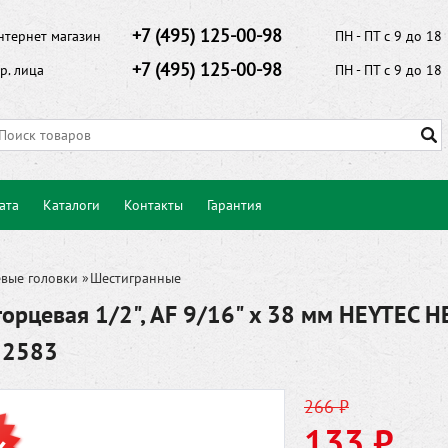
+7 (495) 125-00-98
нтернет магазин
ПН - ПТ с 9 до 18
+7 (495) 125-00-98
р. лица
ПН - ПТ с 9 до 18
ата
Каталоги
Контакты
Гарантия
вые головки
»
Шестигранные
торцевая 1/2", AF 9/16" x 38 мм HEYTEC H
32583
266 ₽
133 ₽