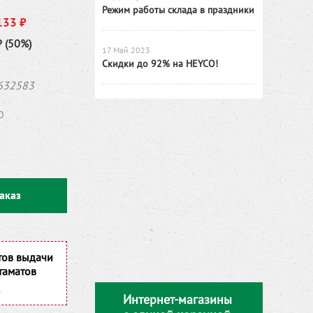
Режим работы склада в праздники
133 ₽
₽ (50%)
17 Май 2023
Скидки до 92% на HEYCO!
632583
O
аказ
тов выдачи
таматов
Интернет-магазины