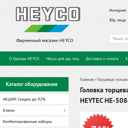
Интернет 
Юр. лица
Фирменный магазин HEYCO
О бренде HEYCO
Heyco для юр. лиц
Доставка и оплата
К
Главная
»
Торцевые головк
Каталог оборудования
Головка торцева
HEYTEC HE-50
АКЦИЯ: Скидки до 92%
Ключи
Комбинированные наборы