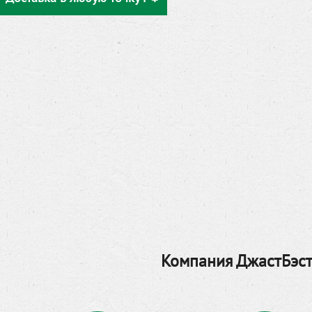
Компания ДжастБэст