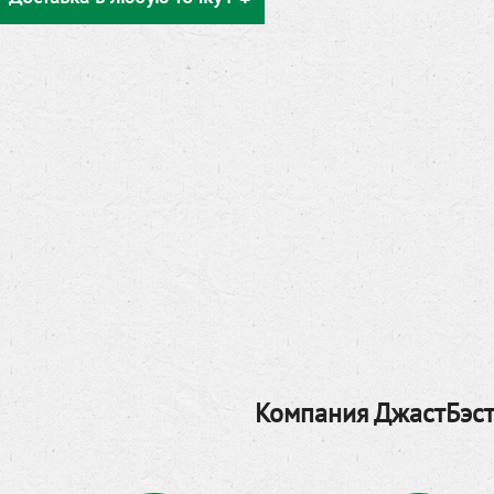
Компания ДжастБэст