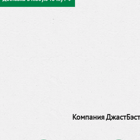
Компания ДжастБэст