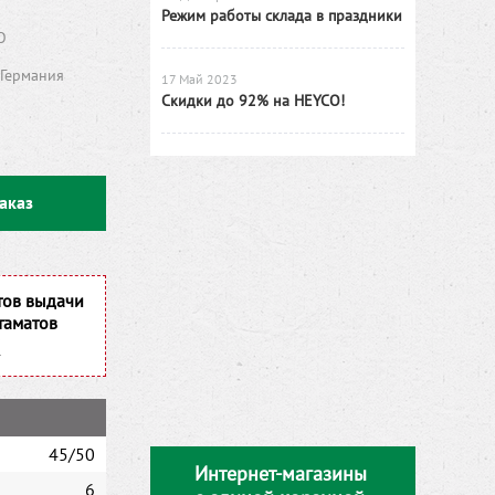
Режим работы склада в праздники
O
Германия
17 Май 2023
Скидки до 92% на HEYCO!
аказ
тов выдачи
таматов
45/50
Интернет-магазины
6