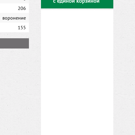
с единой корзиной
206
воронение
155