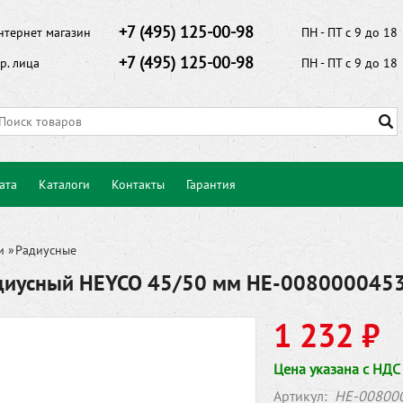
+7 (495) 125-00-98
нтернет магазин
ПН - ПТ с 9 до 18
+7 (495) 125-00-98
р. лица
ПН - ПТ с 9 до 18
ата
Каталоги
Контакты
Гарантия
и
»
Радиусные
диусный HEYCO 45/50 мм HE-008000045
1 232 ₽
Цена указана с НДС
Артикул:
HE-00800