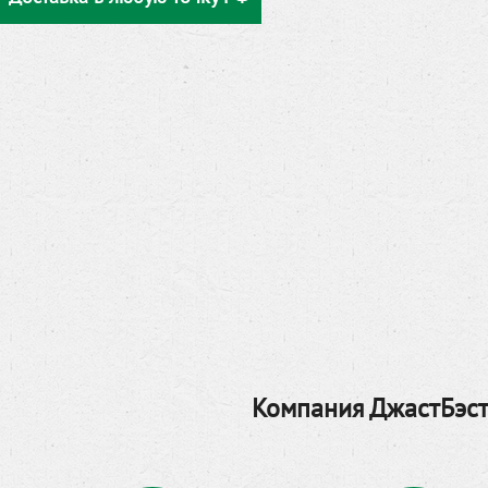
Компания ДжастБэст