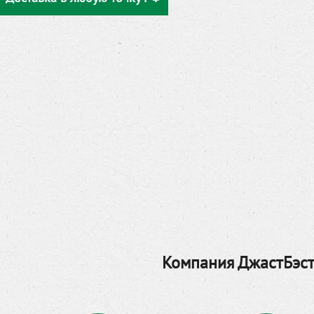
Компания ДжастБэст