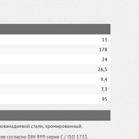
13
178
24
26,5
9,4
7,3
95
мованадиевой стали, хромированный.
ев согласно DIN 899 серия C / ISO 1711.