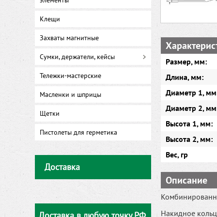
элементы
Клещи
Захваты магнитные
Характерис
Сумки, держатели, кейсы
Размер, мм:
Тележки-мастерские
Длина, мм:
Диаметр 1, мм
Масленки и шприцы
Диаметр 2, мм
Щетки
Высота 1, мм:
Пистолеты для герметика
Высота 2, мм:
Вес, гр
Доставка
Описание
Комбинированны
Накидное кольцо
Доставка в любую точку РФ