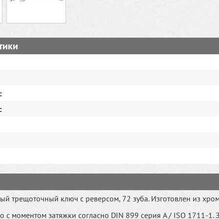
тики
:
:
й трещоточный ключ с реверсом, 72 зуба. Изготовлен из хро
 с моментом затяжки согласно DIN 899 серия A / ISO 1711-1. З