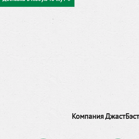
Компания ДжастБэст