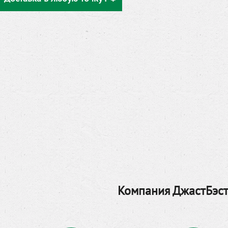
Компания ДжастБэст