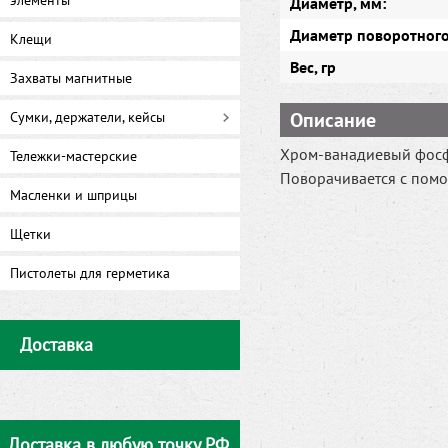
элементы
Диаметр, мм:
Диаметр поворотного
Клещи
Вес, гр
Захваты магнитные
Описание
Сумки, держатели, кейсы
Хром-ванадиевый фосф
Тележки-мастерские
Поворачивается с пом
Масленки и шприцы
Щетки
Пистолеты для герметика
Доставка
Доставка в любую точку РФ