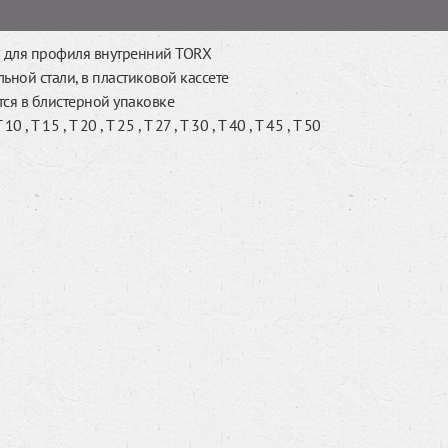
к для профиля внутренний TORX
ьной стали, в пластиковой кассете
тся в блистерной упаковке
0 , T 15 , T 20 , T 25 , T 27 , T 30 , T 40 , T 45 , T 50