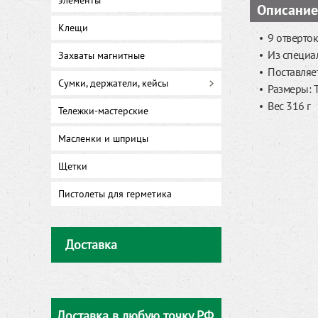
элементы
Описание
Клещи
9 отверто
Из специал
Захваты магнитные
Поставляе
Сумки, держатели, кейсы
Размеры: T 1
Вес 316 г
Тележки-мастерские
Масленки и шприцы
Щетки
Пистолеты для герметика
Доставка
Доставка в любую точку РФ