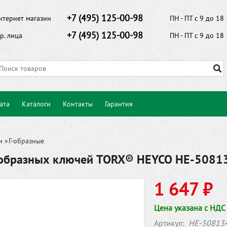
+7 (495) 125-00-98
нтернет магазин
ПН - ПТ с 9 до 18
+7 (495) 125-00-98
р. лица
ПН - ПТ с 9 до 18
ата
Каталоги
Контакты
Гарантия
и
»
Г-образные
-образных ключей TORX® HEYCO HE-508
1 647 ₽
Цена указана с НДС
Артикул:
HE-50813