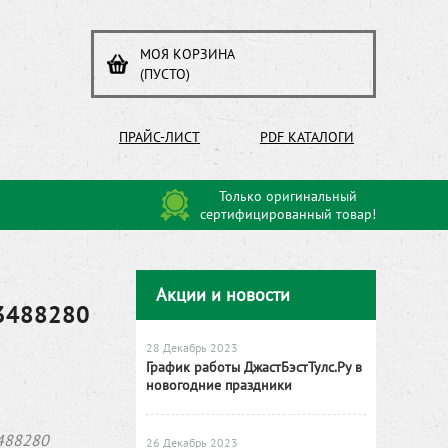
МОЯ КОРЗИНА
(ПУСТО)
ПРАЙС-ЛИСТ
PDF КАТАЛОГИ
Только оригинальный
сертифицированный товар!
Акции и новости
13488280
28 Декабрь 2023
График работы ДжастБэстТулс.Ру в
новогодние праздники
488280
26 Декабрь 2023