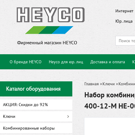
Интернет 
Юр. лица
Фирменный магазин HEYCO
О бренде HEYCO
Heyco для юр. лиц
Доставка и оплата
К
Главная
»
Ключи
»
Комбин
Каталог оборудования
Набор комбини
400-12-M HE-
АКЦИЯ: Скидки до 92%
Ключи
Комбинированные наборы