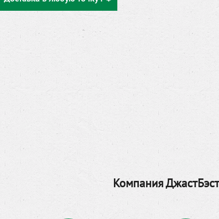
Компания ДжастБэст