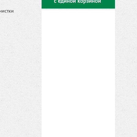
с единой корзиной
ачистки