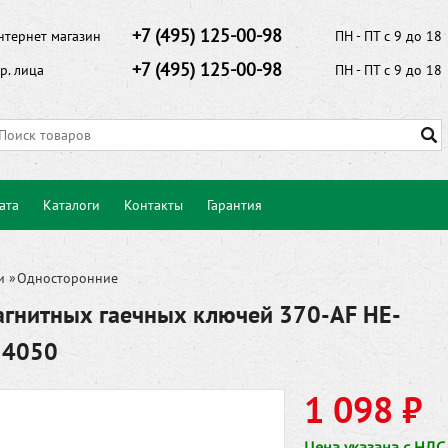
+7 (495) 125-00-98
нтернет магазин
ПН - ПТ с 9 до 18
+7 (495) 125-00-98
р. лица
ПН - ПТ с 9 до 18
ата
Каталоги
Контакты
Гарантия
и
»
Односторонние
агнитных гаечных ключей 370-AF HE-
34050
1 098 ₽
Цена указана с НДС