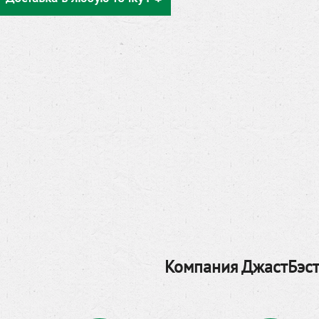
Компания ДжастБэст