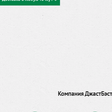
Компания ДжастБэст