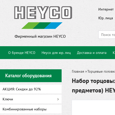
Интернет 
Юр. лица
Фирменный магазин HEYCO
О бренде HEYCO
Heyco для юр. лиц
Доставка и оплата
К
Главная
»
Торцевые головк
Каталог оборудования
Набор торцовых
предметов) HE
АКЦИЯ: Скидки до 92%
Ключи
Комбинированные наборы