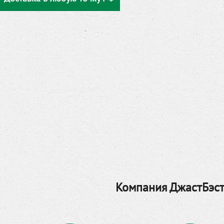
Компания ДжастБэст