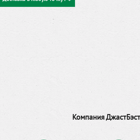
Компания ДжастБэст