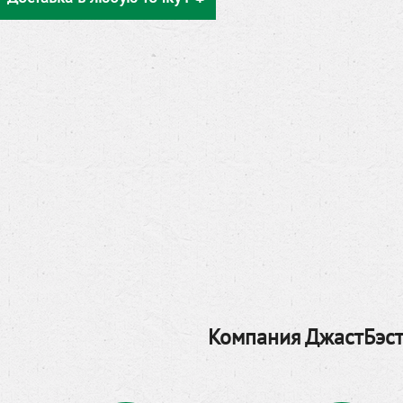
Компания ДжастБэст