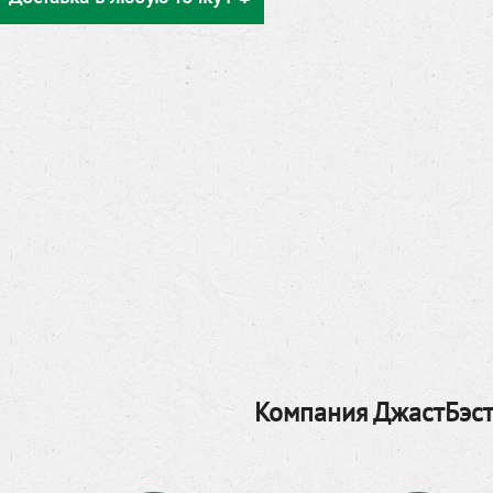
Компания ДжастБэст