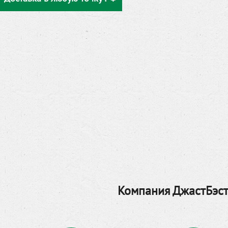
Компания ДжастБэст