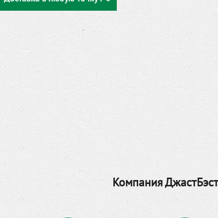
Компания ДжастБэст