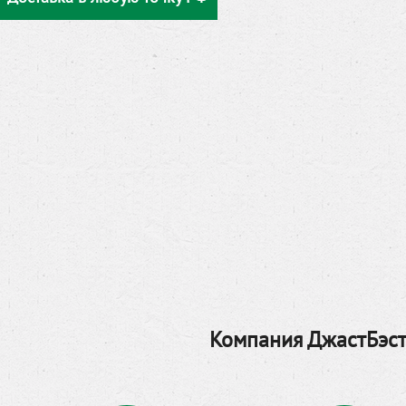
Компания ДжастБэст