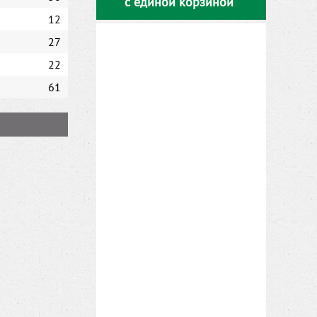
с единой корзиной
12
27
22
61