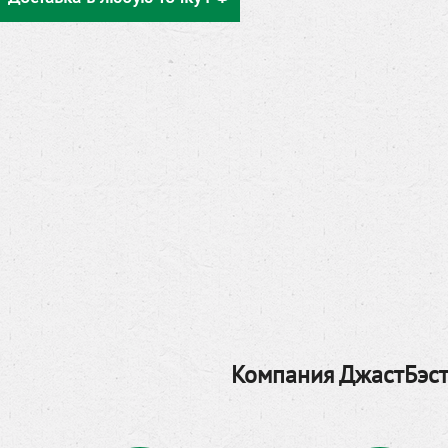
Компания ДжастБэст