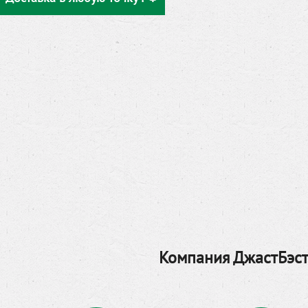
Компания ДжастБэст