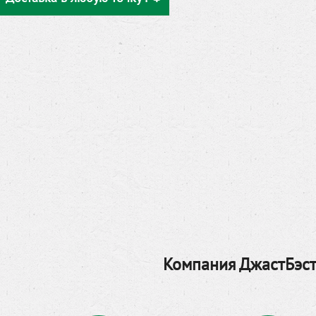
Компания ДжастБэст