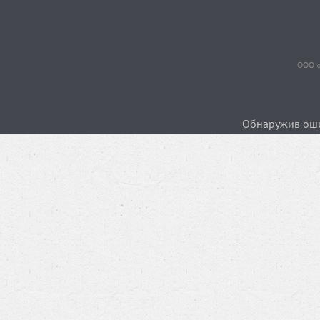
ООО «
Обнаружив ошиб