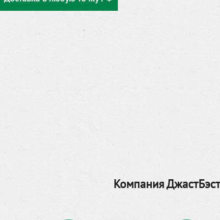
Компания ДжастБэст