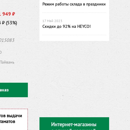
Режим работы склада в праздники
1 949 ₽
17 Май 2023
 ₽ (53%)
Скидки до 92% на HEYCO!
015083
O
Тайвань
аказ
тов выдачи
таматов
Интернет-магазины