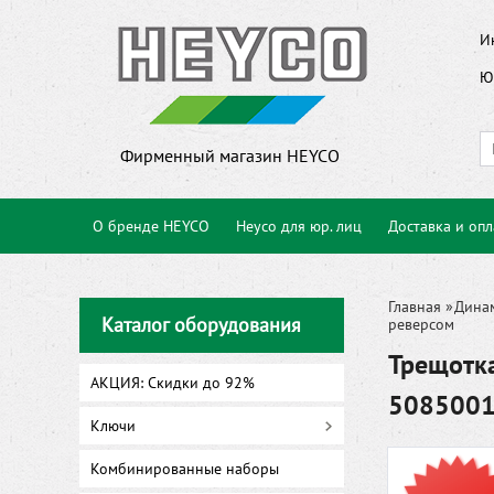
И
Ю
Фирменный магазин HEYCO
О бренде HEYCO
Heyco для юр. лиц
Доставка и опл
Главная
»
Дина
Каталог оборудования
реверсом
Трещотка
АКЦИЯ: Скидки до 92%
508500
Ключи
Комбинированные наборы