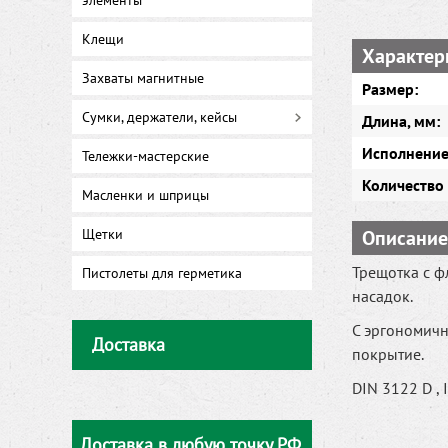
элементы
Клещи
Характер
Захваты магнитные
Размер:
Сумки, держатели, кейсы
Длина, мм:
Исполнение
Тележки-мастерские
Количество 
Масленки и шприцы
Щетки
Описание
Трещотка с ф
Пистолеты для герметика
насадок.
С эргономичн
Доставка
покрытие.
DIN 3122 D , 
Доставка в любую точку РФ