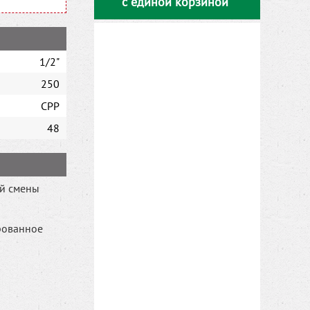
с единой корзиной
1/2"
250
CPP
48
ой смены
рованное