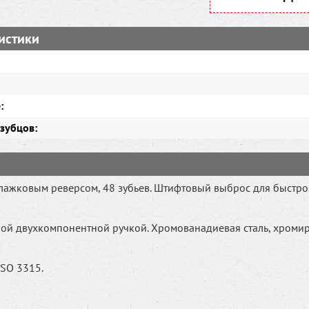
истики
:
зубцов:
лажковым реверсом, 48 зубьев. Штифтовый выброс для быстр
ой двухкомпонентной ручкой. Хромованадиевая сталь, хроми
ISO 3315.