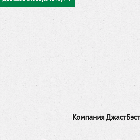
Компания ДжастБэст