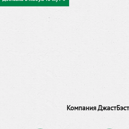
Компания ДжастБэст