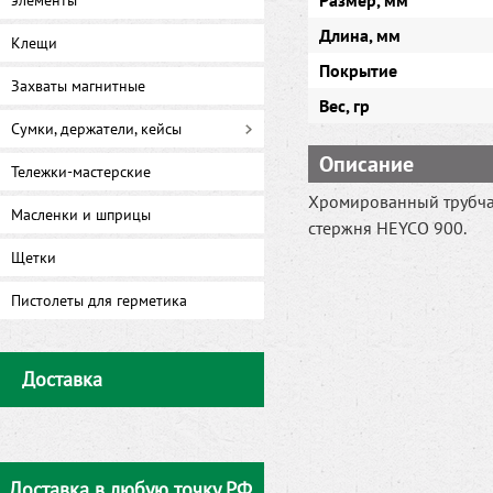
Размер, мм
элементы
Длина, мм
Клещи
Покрытие
Захваты магнитные
Вес, гр
Сумки, держатели, кейсы
Описание
Тележки-мастерские
Хромированный трубча
Масленки и шприцы
стержня HEYCO 900.
Щетки
Пистолеты для герметика
Доставка
Доставка в любую точку РФ