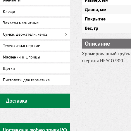
Размер, мм
элементы
Длина, мм
Клещи
Покрытие
Захваты магнитные
Вес, гр
Сумки, держатели, кейсы
Описание
Тележки-мастерские
Хромированный трубча
Масленки и шприцы
стержня HEYCO 900.
Щетки
Пистолеты для герметика
Доставка
Доставка в любую точку РФ