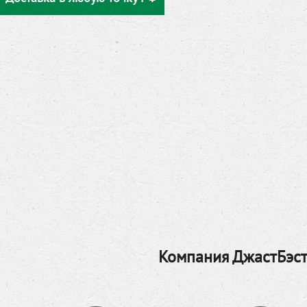
Компания ДжастБэст