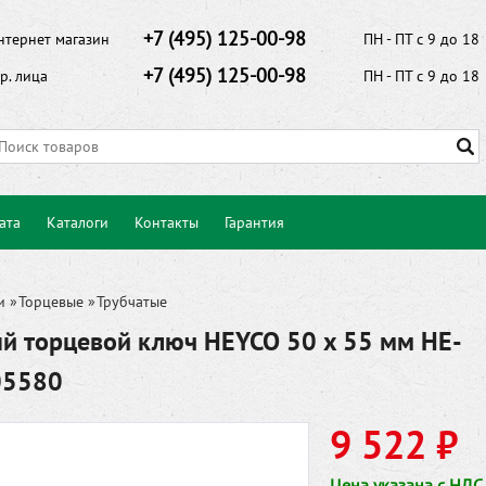
+7 (495) 125-00-98
нтернет магазин
ПН - ПТ с 9 до 18
+7 (495) 125-00-98
р. лица
ПН - ПТ с 9 до 18
ата
Каталоги
Контакты
Гарантия
и
»
Торцевые
»
Трубчатые
й торцевой ключ HEYCO 50 x 55 мм HE-
05580
9 522 ₽
Цена указана с НДС