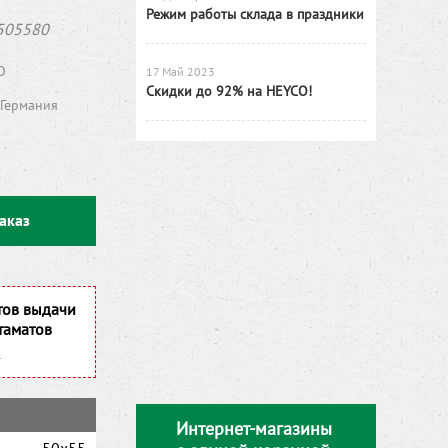
Режим работы склада в праздники
505580
O
17 Май 2023
Скидки до 92% на HEYCO!
Германия
аказ
тов выдачи
таматов
Интернет-магазины