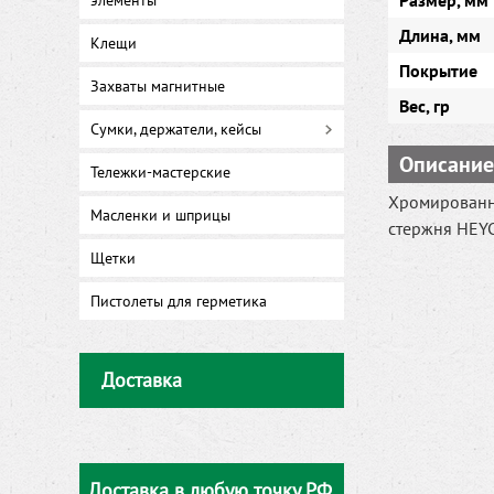
Размер, мм
элементы
Длина, мм
Клещи
Покрытие
Захваты магнитные
Вес, гр
Сумки, держатели, кейсы
Описание
Тележки-мастерские
Хромированн
Масленки и шприцы
стержня HEYC
Щетки
Пистолеты для герметика
Доставка
Доставка в любую точку РФ