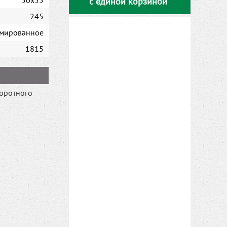
50x55
с единой корзиной
245
мированное
1815
оротного