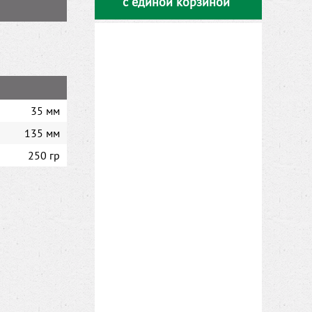
с единой корзиной
35 мм
135 мм
250 гр