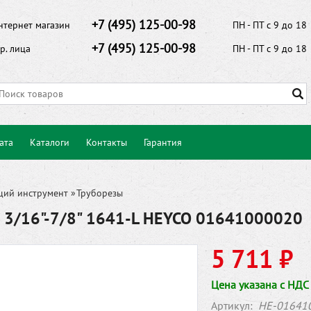
+7 (495) 125-00-98
нтернет магазин
ПН - ПТ с 9 до 18
+7 (495) 125-00-98
р. лица
ПН - ПТ с 9 до 18
ата
Каталоги
Контакты
Гарантия
щий инструмент
»
Труборезы
з 3/16"-7/8" 1641-L HEYCO 01641000020
5 711 ₽
Цена указана с НДС
Артикул:
HE-01641