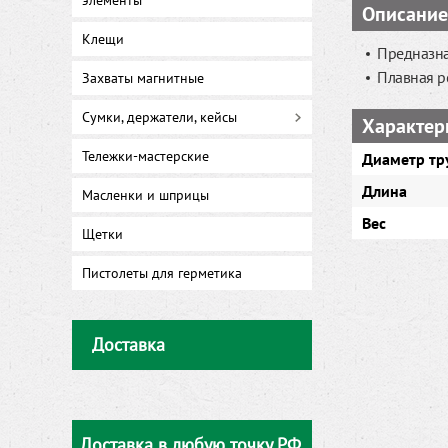
элементы
Описание
Клещи
Предназна
Плавная р
Захваты магнитные
Сумки, держатели, кейсы
Характер
Тележки-мастерские
Диаметр тр
Длина
Масленки и шприцы
Вес
Щетки
Пистолеты для герметика
Доставка
Доставка в любую точку РФ