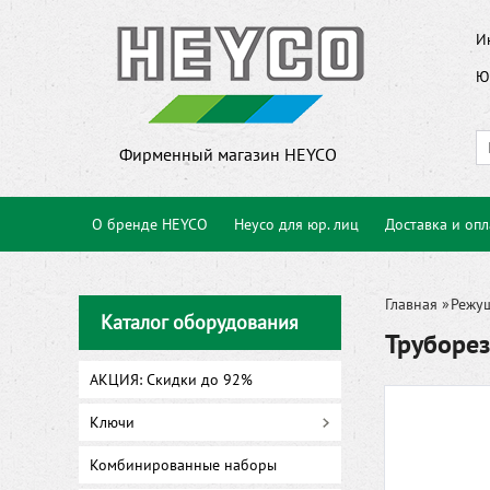
И
Ю
Фирменный магазин HEYCO
О бренде HEYCO
Heyco для юр. лиц
Доставка и опл
Главная
»
Режу
Каталог оборудования
Труборе
АКЦИЯ: Скидки до 92%
Ключи
Комбинированные наборы